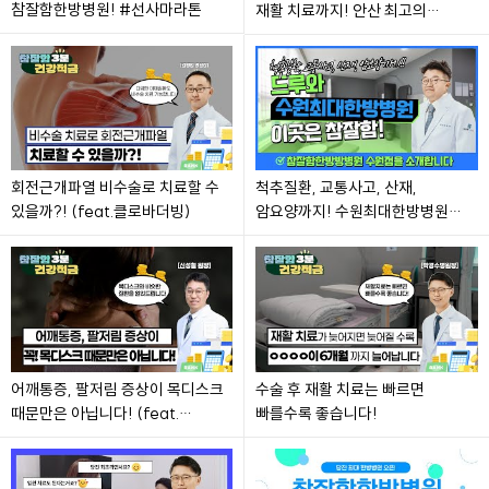
참잘함한방병원! #선사마라톤
재활 치료까지! 안산 최고의
한방병원 참잘함한방병원 안산점을
소개합니다!
회전근개파열 비수술로 치료할 수
척추질환, 교통사고, 산재,
있을까?! (feat.클로바더빙)
암요양까지! 수원최대한방병원
참잘함한방병원 수원점을
소개합니다!
어깨통증, 팔저림 증상이 목디스크
수술 후 재활 치료는 빠르면
때문만은 아닙니다! (feat.
빠를수록 좋습니다!
클로바더빙)#목디스크