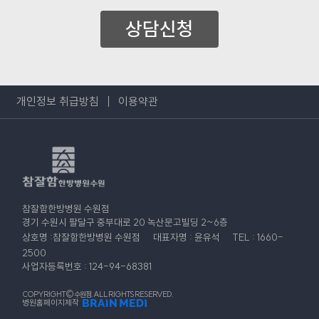
상담신청
개인정보 취급방침
이용약관
참잘함한방병원 수원점
경기 수원시 팔달구 중부대로 20 녹산문고빌딩 2~6층
상호명 :참잘함한방병원 수원점
대표자명 : 윤유석
TEL : 1660-
2500
사업자등록번호 : 124-94-68381
COPYRIGHT© 수원점. ALL RIGHTS RESERVED.
병원홈페이지제작