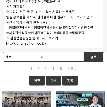
경인여자대학교 학생들도 참여했는데요.
사전 과제였던
수술없이 걷고, 뛰고! 비수술 척추 치료라는 주제로
병원 홍보물을 제작 해 결과물에 대한 실무자의 피드백과 조언의
시간을 영상을 통해 보실까요?!
#참잘함한방병원 #참잘함한방병원서울 #참잘함한방병원수원
#척추관협착증 #협착증 #오십견 #허리통증 #무릎통증
※ 참잘함한방병원 홈페이지 바로가기
http://chamjalham.co.kr/
검색
1
2
3
4
5
다음 >
이전
다음
목록