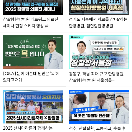
참잘함한방병원 네트워크 의료진
경기도 시흥에서 치료를 참! 잘하는
세미나 현장 스케치 영상 #
한방병원, 참잘함한방병원
참잘함한방병원
시흥점을 소개합니다! #
참잘함한방병원시흥
[Q&A] 눈이 아픈데 원인은 '목'에
강동구, 하남 최대 규모 한방병원,
있다고요?!
참잘함한방병원 서울점을
소개합니다! #참잘함한방병원서울
2025 선사마라톤과 함께하는
척추, 관절질환, 교통사고, 수술 후