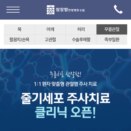
목
어깨
허리
무릎관절
팔꿈치/손목
고관절
수술후재활
족부질환