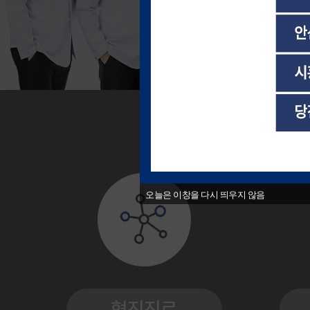
오늘은 이창을 다시 띄우지 않음
협진진료