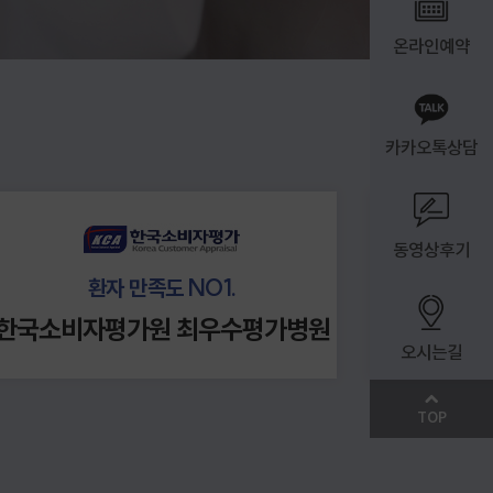
온라인예약
카카오톡상담
동영상후기
한의학 세계화
외국인환자 유치 의료기관
한
오시는길
TOP